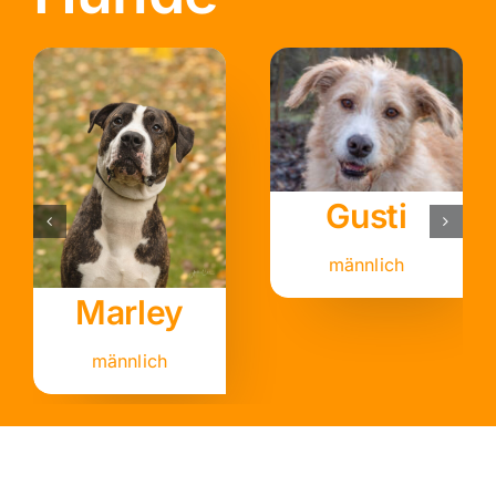
Birdy
Fährmann
männlich
männlich