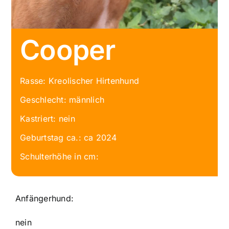
Cooper
Rasse: Kreolischer Hirtenhund
Geschlecht: männlich
Kastriert: nein
Geburtstag ca.: ca 2024
Schulterhöhe in cm:
Anfängerhund:
nein