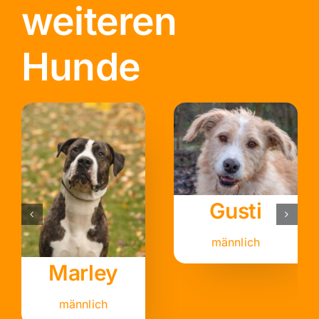
weiteren
Hunde
Birdy
Fährmann
männlich
männlich