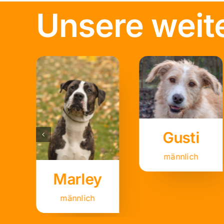
Unsere weit
Gusti
männlich
Marley
männlich