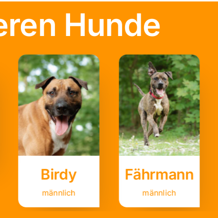
eren Hunde
Birdy
Fährmann
männlich
männlich