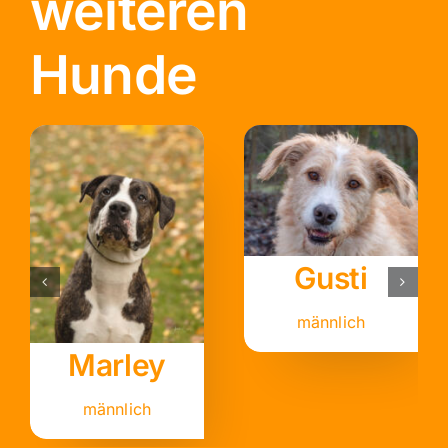
weiteren
Hunde
Birdy
Fährmann
männlich
männlich