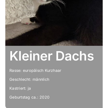
Kleiner Dachs
Rasse: europäisch Kurzhaar
Geschlecht: männlich
Kastriert: ja
Geburtstag ca.: 2020