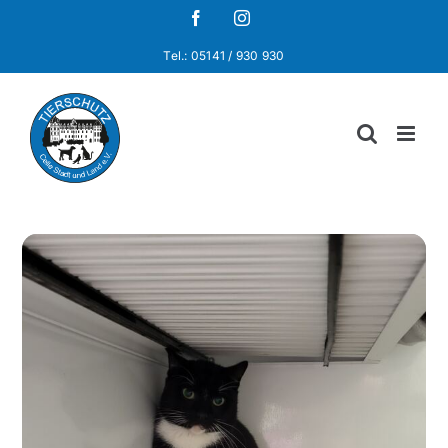
Zum
Facebook
Instagram
Inhalt
Tel.: 05141 / 930 930
springen