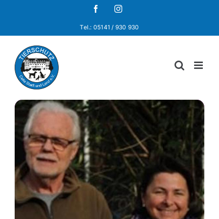
Zum
Facebook
Instagram
Inhalt
Tel.: 05141 / 930 930
springen