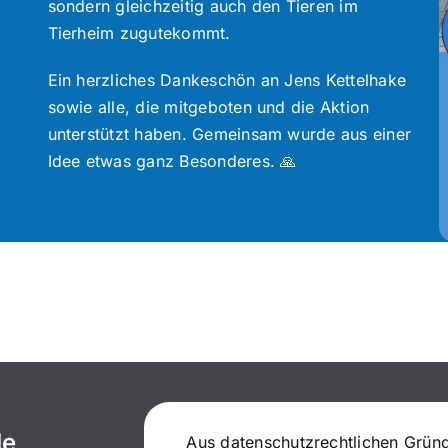
sondern gleichzeitig auch den Tieren im
Tierheim zugutekommt.
Ein herzliches Dankeschön an Jens Kettelhake
sowie alle, die mitgeboten und die Aktion
unterstützt haben. Gemeinsam wurde aus einer
Idee etwas ganz Besonderes. 🙏
le
Aus datenschutzrechtlichen Grün