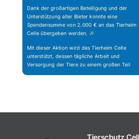
Dank der großartigen Beteiligung und der
Unterstützung aller Bieter konnte eine
Spendensumme von 2.000 € an das Tierheim
Celle übergeben werden. 🎉
Mit dieser Aktion wird das Tierheim Celle
unterstützt, dessen tägliche Arbeit und
Versorgung der Tiere zu einem großen Teil
Tierschutz Cel