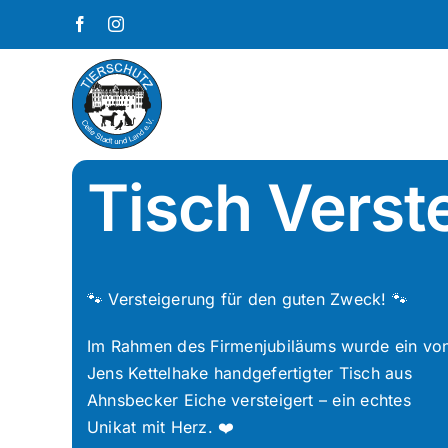
Zum
Facebook
Instagram
Inhalt
springen
Tisch Verst
🐾 Versteigerung für den guten Zweck! 🐾
Im Rahmen des Firmenjubiläums wurde ein vo
Jens Kettelhake handgefertigter Tisch aus
Ahnsbecker Eiche versteigert – ein echtes
Unikat mit Herz. ❤️